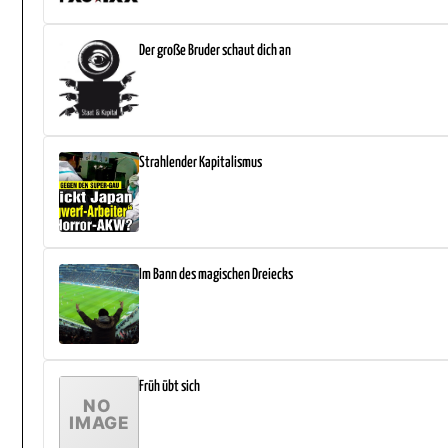
Der große Bruder schaut dich an
Strahlender Kapitalismus
Im Bann des magischen Dreiecks
Früh übt sich