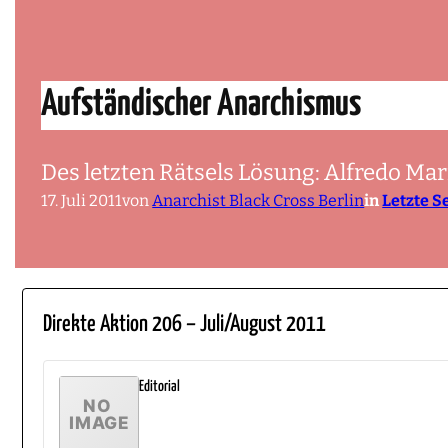
Aufständischer Anarchismus
Des letzten Rätsels Lösung: Alfredo Ma
17. Juli 2011
von
Anarchist Black Cross Berlin
in
Letzte S
Direkte Aktion 206 – Juli/August 2011
Editorial