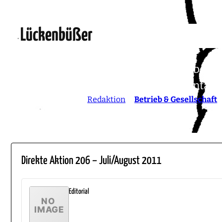
Lückenbüßer
Der „Rat der Wirtschaftsweisen“ über di
„Tragfähigkeitslücke“. Ein Kommentar
6. August 2011
von
Redaktion
in
Betrieb & Gesellschaft
Direkte Aktion 206 – Juli/August 2011
Editorial