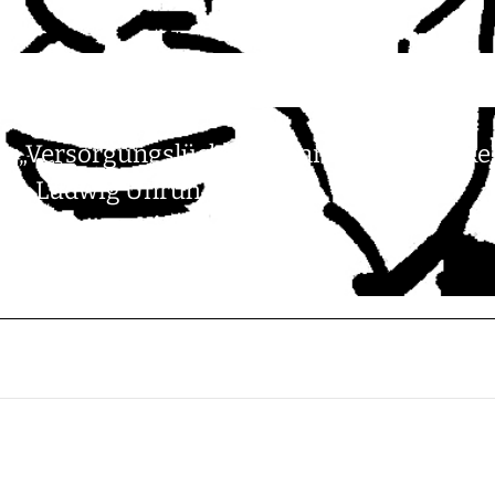
e „Versorgungslücke“, „Finanzierungslücke“
 von Ludwig Unruh