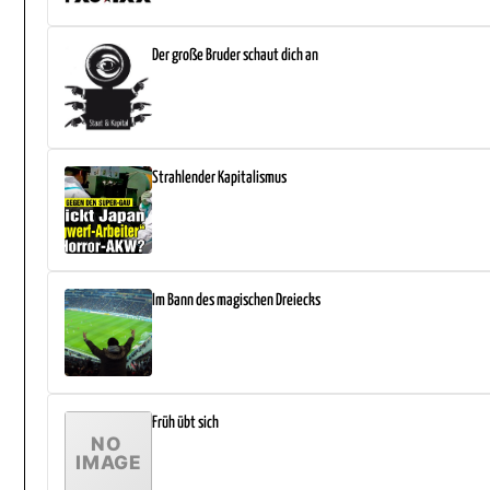
Der große Bruder schaut dich an
Strahlender Kapitalismus
Im Bann des magischen Dreiecks
Früh übt sich