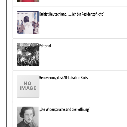
Du bist Deutschland, „… ich bin Residenzpflicht“
Editorial
Renovierung des CNT-Lokals in Paris
„Die Widersprüche sind die Hoffnung“