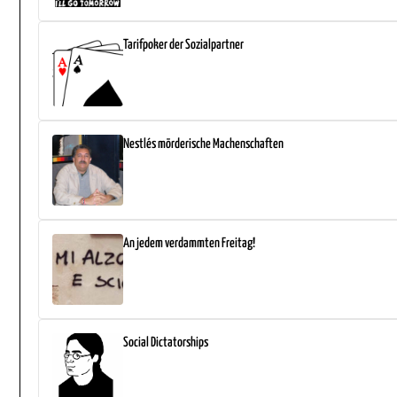
Tarifpoker der Sozialpartner
Nestlés mörderische Machenschaften
An jedem verdammten Freitag!
Social Dictatorships