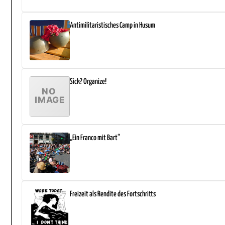
Antimilitaristisches Camp in Husum
Sick? Organize!
„Ein Franco mit Bart“
Freizeit als Rendite des Fortschritts