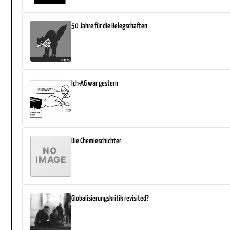
50 Jahre für die Belegschaften
Ich-AG war gestern
Die Chemieschichter
Globalisierungskritik revisited?