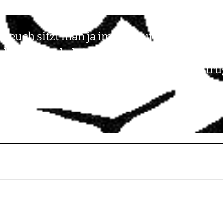
Bei euch sitzt man ja immer nur im Knast“ Du 
 des CNT-Lokals in Paris „Die Widersprüch
§-Dschungel Unter der blauen Limette Stru
mmis…