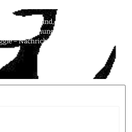
bist Deutschland, „… ich bin
e sind die Hoffnung“ Kolumne Durruti
ggle – Nachrichten von der