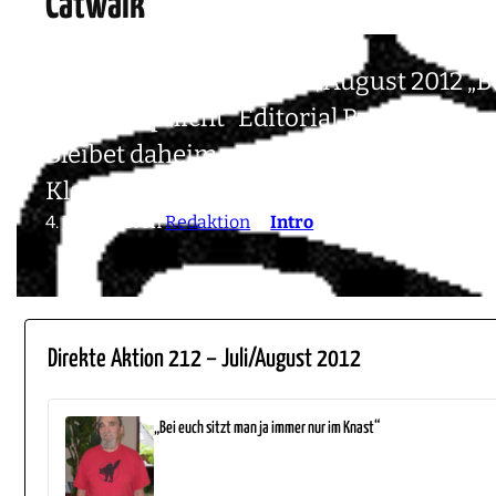
Catwalk
Direkte Aktion 212 – Juli/August 2012 „
Residenzpflicht“ Editorial Renovierung
Bleibet daheim und vermehret euch! §§
Klassenfront Stempel zum Streik Bru
4. Juli 2012
von
Redaktion
in
Intro
Direkte Aktion 212 – Juli/August 2012
„Bei euch sitzt man ja immer nur im Knast“