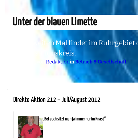
Unter der blauen Limette
Zum zweiten Mal findet im Ruhrgebiet d
Organisationskreis.
5. Juli 2012
von
Redaktion
in
Betrieb & Gesellschaft
Direkte Aktion 212 – Juli/August 2012
„Bei euch sitzt man ja immer nur im Knast“