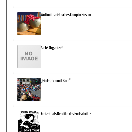
Antimilitaristisches Camp in Husum
Sick? Organize!
„Ein Franco mit Bart“
Freizeit als Rendite des Fortschritts