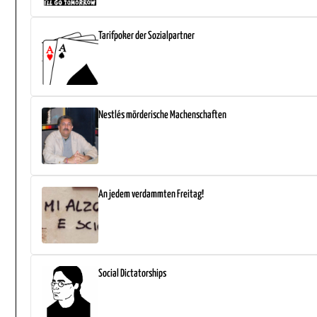
Tarifpoker der Sozialpartner
Nestlés mörderische Machenschaften
An jedem verdammten Freitag!
Social Dictatorships