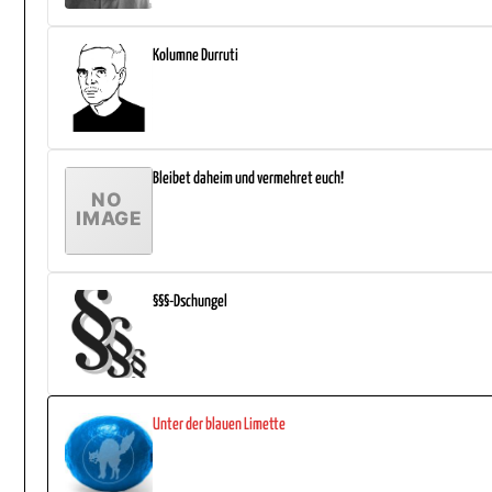
Kolumne Durruti
Bleibet daheim und vermehret euch!
§§§-Dschungel
Unter der blauen Limette