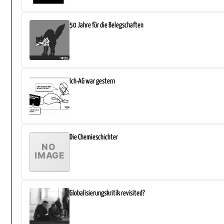
50 Jahre für die Belegschaften
Ich-AG war gestern
Die Chemieschichter
Globalisierungskritik revisited?