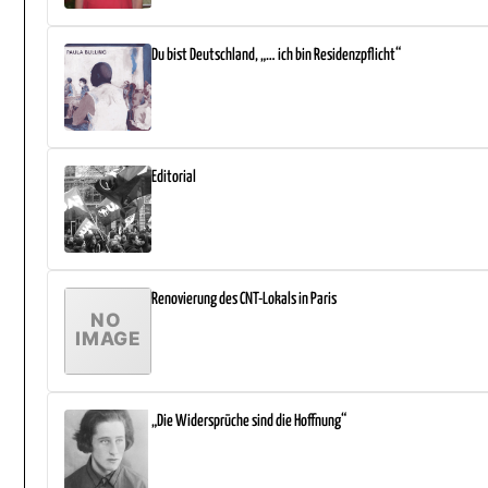
Du bist Deutschland, „… ich bin Residenzpflicht“
Editorial
Renovierung des CNT-Lokals in Paris
„Die Widersprüche sind die Hoffnung“