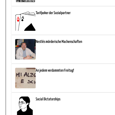
Tarifpoker der Sozialpartner
Nestlés mörderische Machenschaften
An jedem verdammten Freitag!
Social Dictatorships