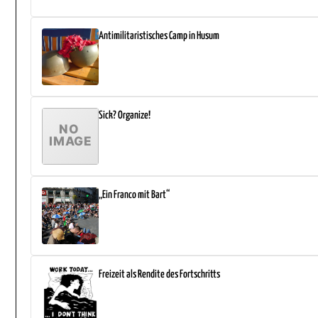
Antimilitaristisches Camp in Husum
Sick? Organize!
„Ein Franco mit Bart“
Freizeit als Rendite des Fortschritts