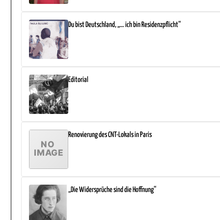
Du bist Deutschland, „… ich bin Residenzpflicht“
Editorial
Renovierung des CNT-Lokals in Paris
„Die Widersprüche sind die Hoffnung“