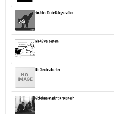
50 Jahre für die Belegschaften
Ich-AG war gestern
Die Chemieschichter
Globalisierungskritik revisited?