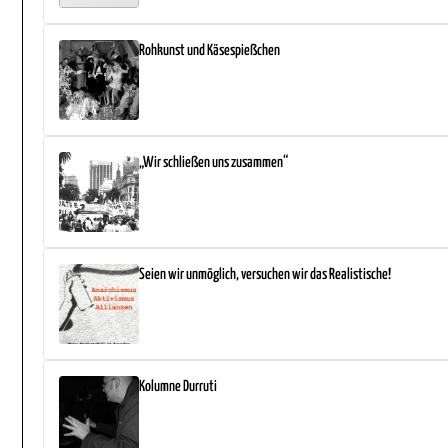
Rohkunst und Käsespießchen
„Wir schließen uns zusammen“
Seien wir unmöglich, versuchen wir das Realistische!
Kolumne Durruti