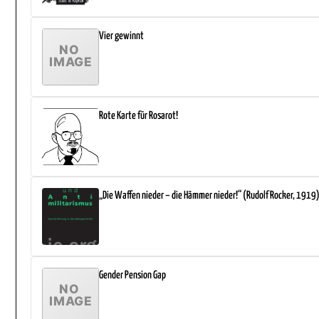
Vier gewinnt
Rote Karte für Rosarot!
„Die Waffen nieder – die Hämmer nieder!“ (Rudolf Rocker, 1919
Gender Pension Gap