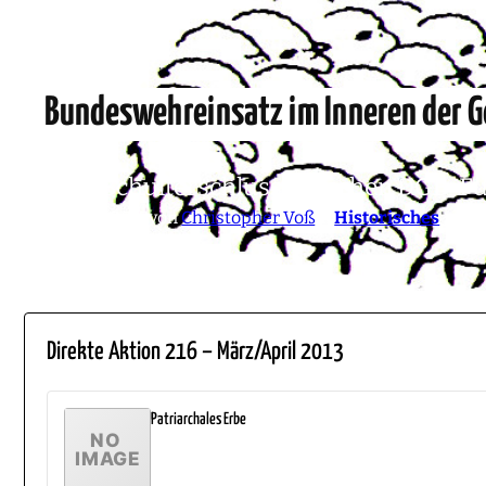
Bundeswehreinsatz im Inneren der 
Zum Schulterschluss zwischen DGB-F
11. März 2013
von
Christopher Voß
in
Historisches
Direkte Aktion 216 – März/April 2013
Patriarchales Erbe