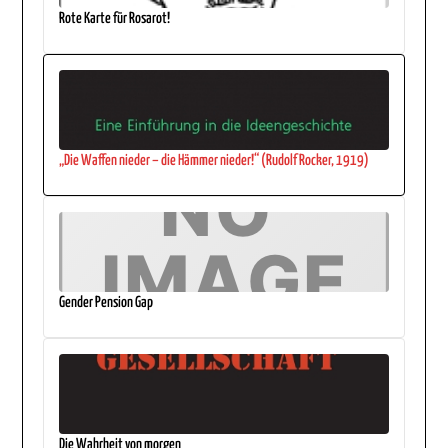
Rote Karte für Rosarot!
„Die Waffen nieder – die Hämmer nieder!“ (Rudolf Rocker, 1919)
Gender Pension Gap
Die Wahrheit von morgen