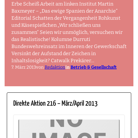
Erbe Scheiß Arbeit am linken Institut Martin
Baxmeyer – „Das ewige Spanien der Anarchie“
Editorial Schatten der Vergangenheit Rohkunst
und Käsespießchen „Wir schließen uns
zusammen“ Seien wir unmöglich, versuchen wir
das Realistische! Kolumne Durruti
Bundeswehreinsatz im Inneren der Gewerkschaft
Versinkt der Aufstand der Zeichen in
Inhaltslosigkeit? Catwalk Prekärer…
7. März 2013
von
Redaktion
in
Betrieb & Gesellschaft
Direkte Aktion 216 – März/April 2013