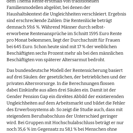
dem Thema Rente erstmals von traditionellen
Familienmodellen abgelöst, bei denen der
Haushaltskontext die Ungleichheiten verschleiert. Ergebnis
sind erschreckende Zahlen: Die Rentenlücke beträgt
demnach 59,6 %. Während Männer durch selbst-
erworbene Rentenansprüche im Schnitt 1595 Euro Rente
pro Monat bekommen, liegt der Durchschnitt für Frauen
bei 645 Euro. Schon heute sind mit 17 % der weiblichen
Beschäftigten sechs Prozent mehr als bei den männlichen
Beschäftigten von späterer Altersarmut bedroht.
Das bundesdeutsche Modell der Rentensicherung basiert
auf drei Säulen: der gesetzlichen, der betrieblichen und der
privaten Altersvorsorge. In die Berechnungen flossen
dabei Einkünfte aus allen drei Säulen ein. Damit ist der
Gender Pension Gap ein direktes Abbild der existierenden
Ungleichheiten auf dem Arbeitsmarkt und bildet die Fehler
des Erwerbssystems ab. So zeigt die Studie auch, dass mit
steigendem Berufsabschluss der Unterschied geringer
wird. Bei Gruppen mit Hochschulabschluss beträgt er nur
noch 35,6 % im Gegensatz zu 58,1 % bei Menschen ohne