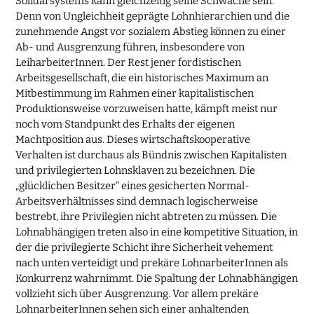
Solidarsystems kann gleichzeitig seine Schwäche sein.
Denn von Ungleichheit geprägte Lohnhierarchien und die
zunehmende Angst vor sozialem Abstieg können zu einer
Ab- und Ausgrenzung führen, insbesondere von
LeiharbeiterInnen. Der Rest jener fordistischen
Arbeitsgesellschaft, die ein historisches Maximum an
Mitbestimmung im Rahmen einer kapitalistischen
Produktionsweise vorzuweisen hatte, kämpft meist nur
noch vom Standpunkt des Erhalts der eigenen
Machtposition aus. Dieses wirtschaftskooperative
Verhalten ist durchaus als Bündnis zwischen Kapitalisten
und privilegierten Lohnsklaven zu bezeichnen. Die
„glücklichen Besitzer“ eines gesicherten Normal-
Arbeitsverhältnisses sind demnach logischerweise
bestrebt, ihre Privilegien nicht abtreten zu müssen. Die
Lohnabhängigen treten also in eine kompetitive Situation, in
der die privilegierte Schicht ihre Sicherheit vehement
nach unten verteidigt und prekäre LohnarbeiterInnen als
Konkurrenz wahrnimmt. Die Spaltung der Lohnabhängigen
vollzieht sich über Ausgrenzung. Vor allem prekäre
LohnarbeiterInnen sehen sich einer anhaltenden