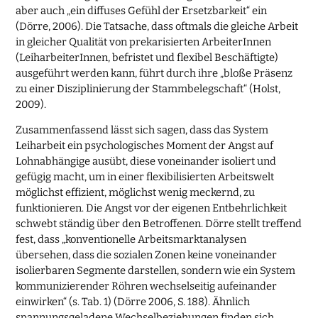
aber auch „ein diffuses Gefühl der Ersetzbarkeit“ ein
(Dörre, 2006). Die Tatsache, dass oftmals die gleiche Arbeit
in gleicher Qualität von prekarisierten ArbeiterInnen
(LeiharbeiterInnen, befristet und flexibel Beschäftigte)
ausgeführt werden kann, führt durch ihre „bloße Präsenz
zu einer Disziplinierung der Stammbelegschaft“ (Holst,
2009).
Zusammenfassend lässt sich sagen, dass das System
Leiharbeit ein psychologisches Moment der Angst auf
Lohnabhängige ausübt, diese voneinander isoliert und
gefügig macht, um in einer flexibilisierten Arbeitswelt
möglichst effizient, möglichst wenig meckernd, zu
funktionieren. Die Angst vor der eigenen Entbehrlichkeit
schwebt ständig über den Betroffenen. Dörre stellt treffend
fest, dass „konventionelle Arbeitsmarktanalysen
übersehen, dass die sozialen Zonen keine voneinander
isolierbaren Segmente darstellen, sondern wie ein System
kommunizierender Röhren wechselseitig aufeinander
einwirken“ (s. Tab. 1) (Dörre 2006, S. 188). Ähnlich
spannungsgeladene Wechselbeziehungen finden sich