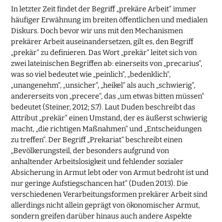
In letzter Zeit findet der Begriff „prekäre Arbeit“ immer
häufiger Erwähnung im breiten öffentlichen und medialen
Diskurs. Doch bevor wir uns mit den Mechanismen
prekärer Arbeit auseinandersetzen, gilt es, den Begriff
„prekär“ zu definieren. Das Wort „prekär“ leitet sich von
zwei lateinischen Begriffen ab: einerseits von „precarius“,
was so viel bedeutet wie „peinlich“, „bedenklich“,
„unangenehm“, „unsicher“, „heikel“ als auch „schwierig“,
andererseits von „precere“, das „um etwas bitten müssen“
bedeutet (Steiner, 2012; S.7). Laut Duden beschreibt das
Attribut „prekär“ einen Umstand, der es äußerst schwierig
macht, „die richtigen Maßnahmen“ und „Entscheidungen
zu treffen“. Der Begriff „Prekariat“ beschreibt einen
„Bevölkerungsteil, der besonders aufgrund von
anhaltender Arbeitslosigkeit und fehlender sozialer
Absicherung in Armut lebt oder von Armut bedroht ist und
nur geringe Aufstiegschancen hat“ (Duden 2013). Die
verschiedenen Verarbeitungsformen prekärer Arbeit sind
allerdings nicht allein geprägt von ökonomischer Armut,
sondern greifen darüber hinaus auch andere Aspekte