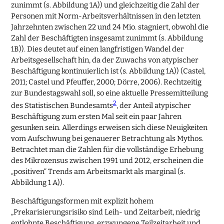
zunimmt (s. Abbildung 1A)) und gleichzeitig die Zahl der
Personen mit Norm-Arbeitsverhältnissen in den letzten
Jahrzehnten zwischen 22 und 24 Mio. stagniert, obwohl die
Zahl der Beschäftigten insgesamt zunimmt (s. Abbildung
1B)). Dies deutet auf einen langfristigen Wandel der
Arbeitsgesellschaft hin, da der Zuwachs von atypischer
Beschäftigung kontinuierlich ist (s. Abbildung 1A)) (Castel,
2011; Castel und Pfeuffer, 2000; Dörre, 2006). Rechtzeitig
zur Bundestagswahl soll, so eine aktuelle Pressemitteilung
2
des Statistischen Bundesamts
, der Anteil atypischer
Beschäftigung zum ersten Mal seit ein paar Jahren
gesunken sein. Allerdings erweisen sich diese Neuigkeiten
vom Aufschwung bei genauerer Betrachtung als Mythos.
Betrachtet man die Zahlen für die vollständige Erhebung
des Mikrozensus zwischen 1991 und 2012, erscheinen die
„positiven“ Trends am Arbeitsmarkt als marginal (s.
Abbildung 1 A)).
Beschäftigungsformen mit explizit hohem
„Prekarisierungsrisiko sind Leih- und Zeitarbeit, niedrig
entlohnte Beschäftigung, erzwungene Teilzeitarbeit und