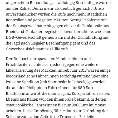
ungerechten Behandlung als abhängig Beschäftigte wurde
auf der Kölner Demo mehr als deutlich gemacht. Umso
unverständlicher wirken die Rufe nach mehr staatlichen
Kontrollen und geregelten Märkten. Wenig Probleme mit
der Staatsgewalt hatte hingegen ein ver.di-Funktionär aus
Rheinland-Pfalz, der begeistert davon berichtete, wie seine
DGB-Gewerkschaft gemeinsam mit der Zollfahndung auf
die Jagd nach illegaler Beschäftigung geht und das
Gewerbeaufsichtsamt zu Hilfe ruft.
Der Ruf nach europaweiten Mindestlöhnen und
Frachttarifen richtet sich jedoch gegen eine weitere
Liberalisierung des Marktes. Im Februar 2013 waren einige
niederländische FahrerInnen so richtig wütend über eine
lettische Spedition (mit Stammsitz in Lübeck) geworden,
die auf den Philippinen FahrerInnen für 680 Euro
Bruttolohn anwirbt, die dann in ganz Europa fahren sollen.
Ebenso aus Italien wurden ihnen Fälle bekannt, in denen
osteuropäische FahrerInnen für nur 380 Euro im Monat
arbeiten. Diese Empörung führte dann zur Gründung der
Selbstorganisation Actie in de Transport. Es bleibt