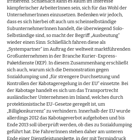
irritierend. Schließlich kann es kaum im Interesse
kämpferischer ArbeiterInnen sein, sich für das Wohl der
UnternehmerInnen einzusetzen. Bedenken wir jedoch,
dass es sich hierbei oft auch um scheinselbständige
SubunternehmerInnen handelt, die überwiegend Solo-
Selbständige sind, so macht der Begriff „Ausbeutung“
wieder einen Sinn: Schließlich fahren diese als
„Systempartner“ im Auftrag der weltweit marktführenden
Großunternehmen in der Branche Kurier-Express-
Paketdienste (KEP). In diesem Zusammenhang erschließt
sich auch, warum sich die Demonstration gegen
Sozialdumping und „für strengere Durchsetzung und
Kontrollen der Kabotageregelung in der EU“ einsetzte. Bei
der Kabotage handelt es sich um das Transportrecht
ausländischer Unternehmen im Inland, welches durch
protektionistische EU-Gesetze geregelt ist, um
„Billigkonkurrenz“ zu verhindern. Innerhalb der EU wurde
allerdings 2012 das Kabotageverbot aufgehoben und bis
Ende 2013 soll überprüft werden, ob dies zu Sozialdumping
geführt hat. Die FahrerInnen stehen daher am unteren
Ende einer Dienstleistungskette, in der mit Termindruck