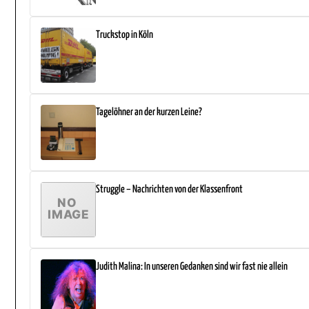
Truckstop in Köln
Tagelöhner an der kurzen Leine?
Struggle – Nachrichten von der Klassenfront
Judith Malina: In unseren Gedanken sind wir fast nie allein