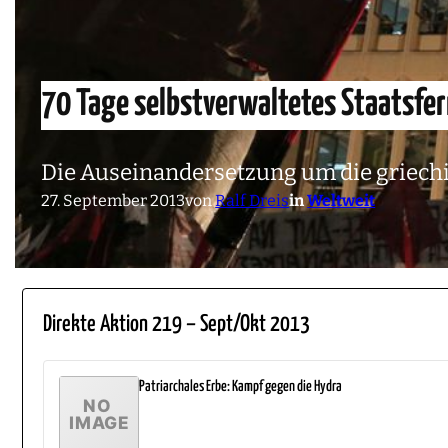
70 Tage selbstverwaltetes Staatsfe
Die Auseinandersetzung um die griechi
27. September 2013
von
Ralf Dreis
in
Weltweit
Direkte Aktion 219 – Sept/Okt 2013
Patriarchales Erbe: Kampf gegen die Hydra