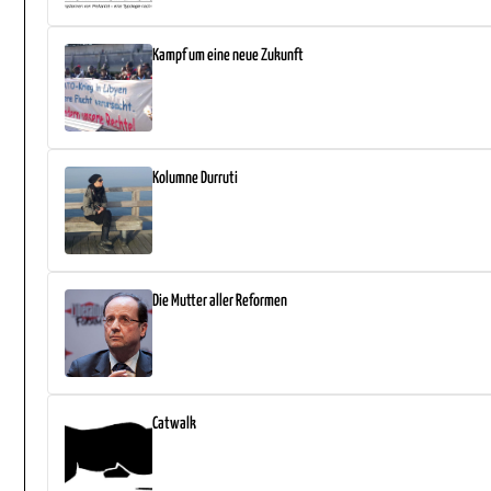
Kampf um eine neue Zukunft
Kolumne Durruti
Die Mutter aller Reformen
Catwalk