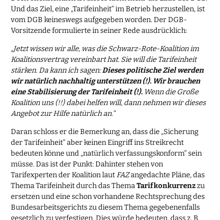
Und das Ziel, eine „Tarifeinheit“ im Betrieb herzustellen, ist
vom DGB keineswegs aufgegeben worden. Der DGB-
Vorsitzende formulierte in seiner Rede ausdrücklich:
„
Jetzt wissen wir alle, was die Schwarz-Rote-Koalition im
Koalitionsvertrag vereinbart hat. Sie will die Tarifeinheit
stärken. Da kann ich sagen:
Dieses politische Ziel werden
wir natürlich nachhaltig unterstützen (!). Wir brauchen
eine Stabilisierung der Tarifeinheit (!).
Wenn die Große
Koalition uns (!!) dabei helfen will, dann nehmen wir dieses
Angebot zur Hilfe natürlich an.“
Daran schloss er die Bemerkung an, dass die „Sicherung
der Tarifeinheit“ aber keinen Eingriff ins Streikrecht
bedeuten könne und „natürlich verfassungskonform“ sein
müsse. Das ist der Punkt: Dahinter stehen von
Tarifexperten der Koalition laut
FAZ
angedachte Pläne, das
Thema Tarifeinheit durch das Thema
Tarifkonkurrenz
zu
ersetzen und eine schon vorhandene Rechtsprechung des
Bundesarbeitsgerichts zu diesem Thema gegebenenfalls
gesetzlich zu verfestigen. Dies würde bedeuten, dass z. B.