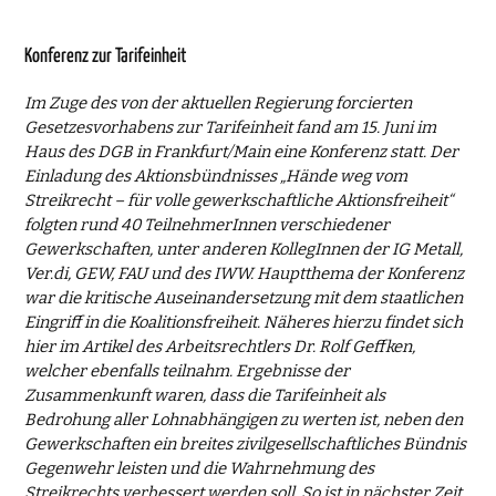
Konferenz zur Tarifeinheit
Im Zuge des von der aktuellen Regierung forcierten
Gesetzesvorhabens zur Tarifeinheit fand am 15. Juni im
Haus des DGB in Frankfurt/Main eine Konferenz statt. Der
Einladung des Aktionsbündnisses „Hände weg vom
Streikrecht – für volle gewerkschaftliche Aktionsfreiheit“
folgten rund 40 TeilnehmerInnen verschiedener
Gewerkschaften, unter anderen KollegInnen der IG Metall,
Ver.di, GEW, FAU und des IWW. Hauptthema der Konferenz
war die kritische Auseinandersetzung mit dem staatlichen
Eingriff in die Koalitionsfreiheit. Näheres hierzu findet sich
hier im Artikel des Arbeitsrechtlers Dr. Rolf Geffken,
welcher ebenfalls teilnahm. Ergebnisse der
Zusammenkunft waren, dass die Tarifeinheit als
Bedrohung aller Lohnabhängigen zu werten ist, neben den
Gewerkschaften ein breites zivilgesellschaftliches Bündnis
Gegenwehr leisten und die Wahrnehmung des
Streikrechts verbessert werden soll. So ist in nächster Zeit