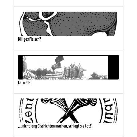
Billiges Fleisch?
Catwalk
„…nicht lang G‘schichten machen, schlagt sie tot!“