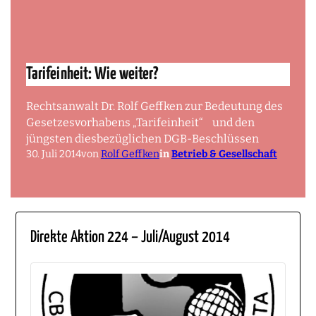
Tarifeinheit: Wie weiter?
Rechtsanwalt Dr. Rolf Geffken zur Bedeutung des
Gesetzesvorhabens „Tarifeinheit“ und den
jüngsten diesbezüglichen DGB-Beschlüssen
30. Juli 2014
von
Rolf Geffken
in
Betrieb & Gesellschaft
Direkte Aktion 224 – Juli/August 2014