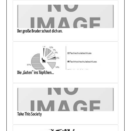
Der große Bruder schaut dich an.
Die „Guten“ ins Töpfchen…
Take This Society