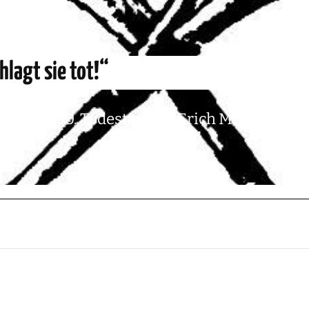
hlagt sie tot!“
& zum 80. Todestag von Erich Mühsam. Eine