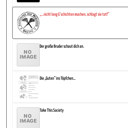
„…nicht lang G‘schichten machen, schlagt sie tot!“
Der große Bruder schaut dich an.
Die „Guten“ ins Töpfchen…
Take This Society