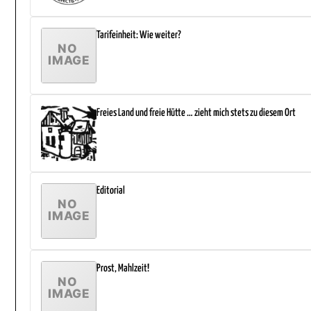
Tarifeinheit: Wie weiter?
Freies Land und freie Hütte … zieht mich stets zu diesem Ort
Editorial
Prost, Mahlzeit!