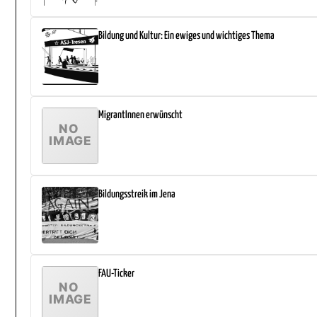
Bildung und Kultur: Ein ewiges und wichtiges Thema
MigrantInnen erwünscht
Bildungsstreik im Jena
FAU-Ticker