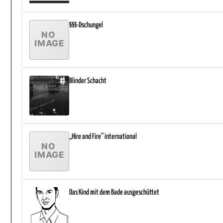
§§§-Dschungel
Blinder Schacht
„Hire and Fire“ international
Das Kind mit dem Bade ausgeschüttet