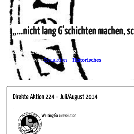
„…nicht lang G‘schichten machen, sc
Zum 130. Geburtstag von Zenzl Mühsam 
1. Juli 2014
von
Redaktion
in
Historisches
Direkte Aktion 224 – Juli/August 2014
Waiting for a revolution