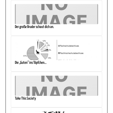
Der große Bruder schaut dich an.
Die „Guten“ ins Töpfchen…
Take This Society