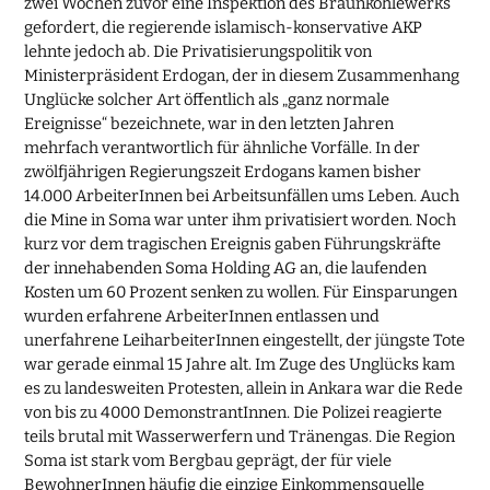
zwei Wochen zuvor eine Inspektion des Braunkohlewerks
gefordert, die regierende islamisch-konservative AKP
lehnte jedoch ab. Die Privatisierungspolitik von
Ministerpräsident Erdogan, der in diesem Zusammenhang
Unglücke solcher Art öffentlich als „ganz normale
Ereignisse“ bezeichnete, war in den letzten Jahren
mehrfach verantwortlich für ähnliche Vorfälle. In der
zwölfjährigen Regierungszeit Erdogans kamen bisher
14.000 ArbeiterInnen bei Arbeitsunfällen ums Leben. Auch
die Mine in Soma war unter ihm privatisiert worden. Noch
kurz vor dem tragischen Ereignis gaben Führungskräfte
der innehabenden Soma Holding AG an, die laufenden
Kosten um 60 Prozent senken zu wollen. Für Einsparungen
wurden erfahrene ArbeiterInnen entlassen und
unerfahrene LeiharbeiterInnen eingestellt, der jüngste Tote
war gerade einmal 15 Jahre alt. Im Zuge des Unglücks kam
es zu landesweiten Protesten, allein in Ankara war die Rede
von bis zu 4000 DemonstrantInnen. Die Polizei reagierte
teils brutal mit Wasserwerfern und Tränengas. Die Region
Soma ist stark vom Bergbau geprägt, der für viele
BewohnerInnen häufig die einzige Einkommensquelle