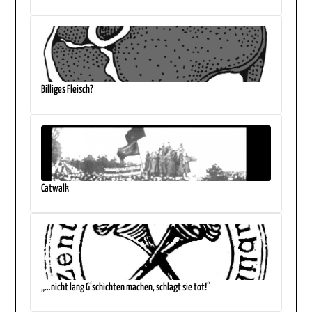
Billiges Fleisch?
Catwalk
„…nicht lang G‘schichten machen, schlagt sie tot!“