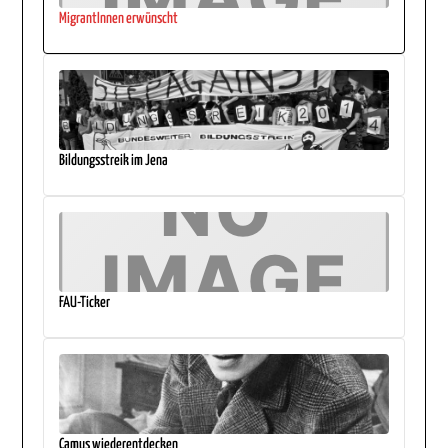
MigrantInnen erwünscht
Bildungsstreik im Jena
FAU-Ticker
Camus wiederentdecken