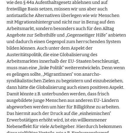
wie den § 44a Aufenthaltsgesetz ablehnen und auf
freiwillige Basis setzen, müssen wir uns aber auch
antistaatliche Alternativen überlegen wie wir Menschen
mit Migrationshintergrund nicht nur in Bezug auf den
Arbeitsmarkt, sondern besonders auch für den Alltag
Angebote zur Selbsthilfe und „Gegenseitiger Hilfe“ anbieten
und dadurch einen Gegenpol zum herrschenden System
bilden können. Auch unter dem Aspekt der
Austeritätspolitik, die eine Globalisierung des
Arbeitsmarktes innerhalb der EU-Staaten beschleunigt,
muss man eine „linke Politik“ weiterentwickeln. Denn wenn
es gelingen sollte, „MigrantInnen“ von anarcho-
syndikalistischen Zielen zu begeistern und einzubeziehen,
dann hätte die Globalisierung auch einen positiven Aspekt.
Damit könnte z.B. unterbunden werden, dass frisch
ausgebildete junge Menschen aus anderen EU-Ländern
abgeworben werden um hier für Billiglöhne zu arbeiten.
Das hiermit auch der Druck auf die „einheimischen“
Erwerbstätigen erhöht wird, ist ein willkommener
Nebeneffekt für viele Arbeitgeber. Hierdurch bekommen
diese vielfältige Vorteile, wie z.B. Konkurrenzkampf