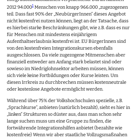
1
2012 94.000
Menschen von knapp 966.000 „zugezogenen
teil. Dass fast 90% der „NeubürgerInnen“ dieses Angebot
nicht kostenfrei nutzen können, liegt an der Tatsache, dass
es hierbei starke Beschränkungen gibt, wie z.B. dass es nur
für Menschen mit mindestens einjährigem
Aufenthaltserlaubnis kostenfrei ist. EU BürgerInnen sind
von den kostenfreien Integrationskursen ebenfalls
ausgeschlossen. Da viele zugezogene Mitmenschen aber
finanziell entweder am Anfang stark belastet sind oder
sowieso im Niedriglohnsektor arbeiten müssen, können
sich viele keine Fortbildungen oder Kurse leisten. Um
diesen Irrkreis zu durchbrechen müssen kostenneutrale
oder kostenlose Angebote ermöglicht werden.
Während über 75% der Volkshochschulen spezielle, z.B.
„Sprachkurse“, anbieten (natürlich bezahlt), sieht es hier in
„linken“ Strukturen so düster aus, dass man schon sehr
lange suchen muss um eine Gruppe zu finden, die
fortwährende Integrationshilfen anbietet (bezahlte wie
kostenfreie) Wenn wir aber staatliche Vollzugsmaßnahen