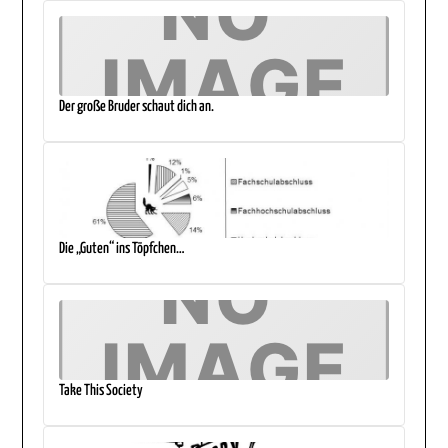
Der große Bruder schaut dich an.
Die „Guten“ ins Töpfchen…
Take This Society