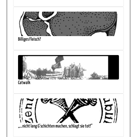
Billiges Fleisch?
Catwalk
„…nicht lang G‘schichten machen, schlagt sie tot!“