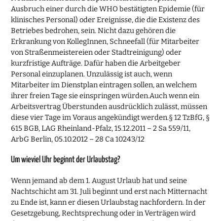
Ausbruch einer durch die WHO bestätigten Epidemie (für
klinisches Personal) oder Ereignisse, die die Existenz des
Betriebes bedrohen, sein. Nicht dazu gehören die
Erkrankung von KollegInnen, Schneefall (für Mitarbeiter
von Straßenmeistereien oder Stadtreinigung) oder
kurzfristige Aufträge. Dafür haben die Arbeitgeber
Personal einzuplanen. Unzulässig ist auch, wenn
Mitarbeiter im Dienstplan eintragen sollen, an welchem
ihrer freien Tage sie einspringen würden.Auch wenn ein
Arbeitsvertrag Überstunden ausdrücklich zulässt, müssen
diese vier Tage im Voraus angekündigt werden.§ 12 TzBfG, §
615 BGB, LAG Rheinland-Pfalz, 15.12.2011 – 2 Sa 559/11,
ArbG Berlin, 05.10.2012 – 28 Ca 10243/12
Um wieviel Uhr beginnt der Urlaubstag?
Wenn jemand ab dem 1. August Urlaub hat und seine
Nachtschicht am 31. Juli beginnt und erst nach Mitternacht
zu Ende ist, kann er diesen Urlaubstag nachfordern. In der
Gesetzgebung, Rechtsprechung oder in Verträgen wird