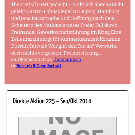
Theoretisch nett gedacht – praktisch aber so nicht
gelebt Gastro-Lohnspiegel zu Leipzig, Hamburg
und Jena Katastrophe und Hoffnung nach dem
Scheitern des Nationalstaates Freier Fall durch
Freihandel Gewerkschaftsführung im Krieg Eine
Zellenrazzia sorgt für Aufmerksamkeit Kolumne
Durruti Catwalk Wer gibt den Ton an? Vorwärts,
doch nichts vergessen! Prekarisierung…
26. Oktober 2014
von
Thomas Bloch
in
Betrieb & Gesellschaft
Direkte Aktion 225 – Sep/Okt 2014