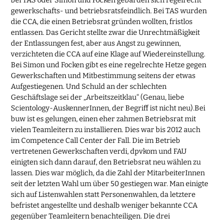
bei TAS oder Simon und Focken gebärden sich regelrecht
gewerkschafts- und betriebsratsfeindlich. Bei TAS wurden
die CCA, die einen Betriebsrat gründen wollten, fristlos
entlassen. Das Gericht stellte zwar die Unrechtmäßigkeit
der Entlassungen fest, aber aus Angst zu gewinnen,
verzichteten die CCA auf eine Klage auf Wiedereinstellung.
Bei Simon und Focken gibt es eine regelrechte Hetze gegen
Gewerkschaften und Mitbestimmung seitens der etwas
Aufgestiegenen. Und Schuld an der schlechten
Geschäftslage sei der „Arbeitszeitklau“ (Genau, liebe
Scientology-AuskennerInnen, der Begriff ist nicht neu).Bei
buw ist es gelungen, einen eher zahmen Betriebsrat mit
vielen Teamleitern zu installieren. Dies war bis 2012 auch
im Competence Call Center der Fall. Die im Betrieb
vertretenen Gewerkschaften verdi, dpvkom und FAU
einigten sich dann darauf, den Betriebsrat neu wählen zu
lassen. Dies war möglich, da die Zahl der MitarbeiterInnen
seit der letzten Wahl um über 50 gestiegen war. Man einigte
sich auf Listenwahlen statt Personenwahlen, da letztere
befristet angestellte und deshalb weniger bekannte CCA
gegenüber Teamleitern benachteiligen. Die drei