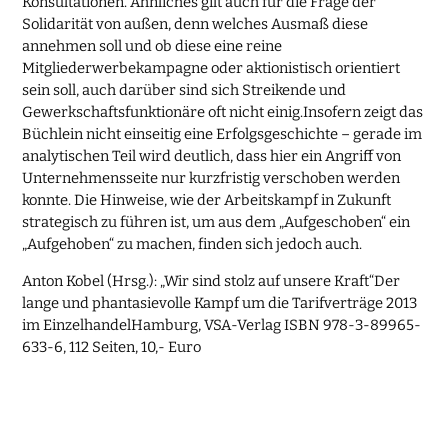
Konsultationen. Ähnliches gilt auch für die Frage der
Solidarität von außen, denn welches Ausmaß diese
annehmen soll und ob diese eine reine
Mitgliederwerbekampagne oder aktionistisch orientiert
sein soll, auch darüber sind sich Streikende und
Gewerkschaftsfunktionäre oft nicht einig.Insofern zeigt das
Büchlein nicht einseitig eine Erfolgsgeschichte – gerade im
analytischen Teil wird deutlich, dass hier ein Angriff von
Unternehmensseite nur kurzfristig verschoben werden
konnte. Die Hinweise, wie der Arbeitskampf in Zukunft
strategisch zu führen ist, um aus dem „Aufgeschoben“ ein
„Aufgehoben“ zu machen, finden sich jedoch auch.
Anton Kobel (Hrsg.): „Wir sind stolz auf unsere Kraft“Der
lange und phantasievolle Kampf um die Tarifverträge 2013
im EinzelhandelHamburg, VSA-Verlag ISBN 978-3-89965-
633-6, 112 Seiten, 10,- Euro