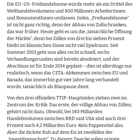
Die EU-US-Freihandelszone würde mehr als ein Drittel des
Welthandelsvolumens und 800 Millionen ArbeiterInnen
und KonsumentInnen umfassen. Indes, „Freihandelszone“
ist nicht ganz richtig, denn der Abbau von Zollschranken,
das war früher. Heute geht es um die „tatsächliche Öffnung
der Märkte“, denn bei Zöllen von drei bis sieben Prozent
bleibt im klassischen Sinne nicht viel Spielraum. Seit
Sommer 2013 geht nun alles recht schnell, sechs
Verhandlungsrunden sind bereits absolviert, und der
Abschluss ist für Ende 2014 geplant – dies ist allerdings nur
realistisch, wenn das CETA-Abkommen zwischen EU und
Kanada, das immerhin gut vier Jahre lang verhandelt
wurde, tatsächlich als Blaupause dient.
Von den drei offiziellen TTIP-Hauptzielen stehen zwei im
Zentrum der Kritik: Das erste, der völlige Abbau von Zöllen,
gehört nicht dazu. Obwohl, bei 140 Milliarden
Handelsvolumen zwischen BRD und USA sind auch drei
Prozent noch 4,2 Milliarden Euro. Kein Pappenstiel also.
Aber die dickste Kuh auf dem Eis ist zweifellos der
„Investitionsschutz“. Zu diesem Zwecke sollen private