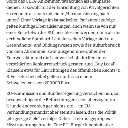
Sollte das CETA-Abkommen tatsächlich als Blaupause
dienen, ist sowohl mit der Einrichtung von Privatgerichten
zu rechnen als auch mit einer „Harmonisierung nach
unten“: Einer Vorlage im kanadischen Parlament zufolge
gelten künftige Liberalisierungen, auch wenn sie von nur
einer Seite (etwa der EU) beschlossen werden, dann als der
verbindliche Standard. Laut derselben Vorlage sind u. a.
Gesundheits- und Bildungswesen sowie der Kulturbereich
von dem Abkommen zwar ausgenommen, aber der
Energiesektor und die Landwirtschaft dürften unter
verschärften Konkurrenzdruck geraten, und „Buy Local“-
Klauseln etwa für Einrichtungen des öffentlichen Rechts (z.
B. Verkehrsbetriebe) gelten nur bis zu einem
Schwellenwert von 200.000 Euro.
EU-Kommission und Bundesregierung versuchen nun, zu
beschwichtigen: die Befürchtungen seien überzogen, im
Grunde ändere sich gar nichts, etc. – im EU-
Verhandlungsmandat aber steht zu lesen, dass die Politik
„ehrgeizige Ziele“ verfolge. Daher ist ein ausgeprägtes
Misstrauen angebracht. Eine EU-BürgerInneninitiative