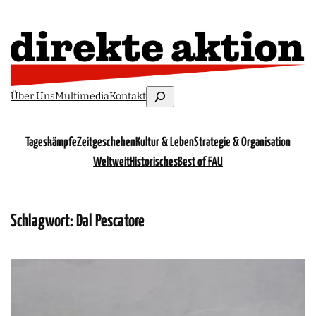
Suchen
Über Uns
Multimedia
Kontakt
Tageskämpfe
Zeitgeschehen
Kultur & Leben
Strategie & Organisation
Weltweit
Historisches
Best of FAU
Schlagwort:
Dal Pescatore