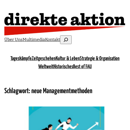
Suchen
Über Uns
Multimedia
Kontakt
Tageskämpfe
Zeitgeschehen
Kultur & Leben
Strategie & Organisation
Weltweit
Historisches
Best of FAU
Schlagwort:
neue Managementmethoden