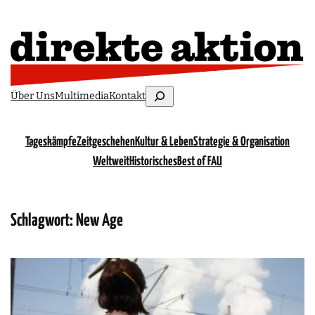
Suchen
Über Uns
Multimedia
Kontakt
Tageskämpfe
Zeitgeschehen
Kultur & Leben
Strategie & Organisation
Weltweit
Historisches
Best of FAU
Schlagwort:
New Age