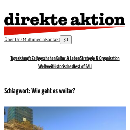
Suchen
Über Uns
Multimedia
Kontakt
Tageskämpfe
Zeitgeschehen
Kultur & Leben
Strategie & Organisation
Weltweit
Historisches
Best of FAU
Schlagwort:
Wie geht es weiter?