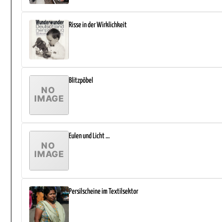
Risse in der Wirklichkeit
Blitzpöbel
Eulen und Licht …
Persilscheine im Textilsektor