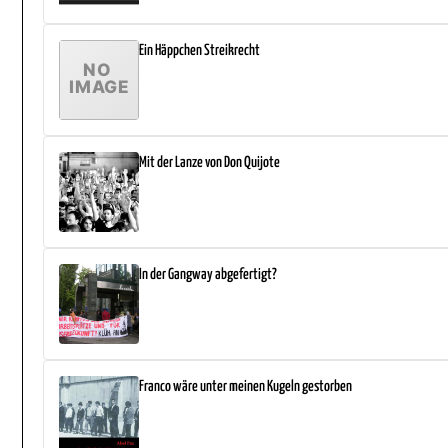
Ein Häppchen Streikrecht
Mit der Lanze von Don Quijote
In der Gangway abgefertigt?
Franco wäre unter meinen Kugeln gestorben