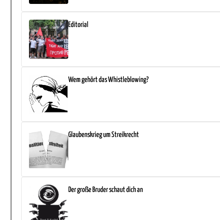
Editorial
Wem gehört das Whistleblowing?
Glaubenskrieg um Streikrecht
Der große Bruder schaut dich an