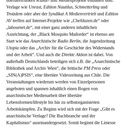
libertären/linken Kultur- und Medienprojekte enthalten sind:
Verlage wie
Unrast
,
Edition Nautilus
,
Schmetterling
und
Trotzdem
oder aber der
Syndikat A Medienvertrieb
und
Edition
AV
treffen auf Internet-Projekte wie „Chefduzen.de“ oder
„labournet.de“, mit einer ganz anderen inhaltlichen
Ausrichtung, der „Black Mosquito Mailorder“ ist ebenso am
Start wie das
Anarchistische Radio Berlin
, die Jugendzeitung
Utopia
oder das „Archiv für die Geschichte des Widerstands
und der Arbeit“. Und auch die
Direkte Aktion
ist dabei. Von
außerhalb Deutschlands beteiligen sich z.B. die „Anarchistische
Bibliothek und Archiv Wien“, die britische
PM Press
oder
„SIN(A)PSIS“, eine libertäre Videozeitung aus Chile. Die
Veranstaltungen wiederum werden von Einzelpersonen
angeboten und spannen inhaltlich einen Bogen von
anarchistischer Medienarbeit über libertäre
Lebensformen/lifestyle bis hin zu selbstorganisierten
Arbeitskämpfen. Zu Beginn wird sich mit der Frage „Gibt es
anarchistische Verlage? Die Buchbranche und der
Kapitalismus“ auseinandergesetzt. Somit beginnt die Limesse