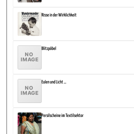
Risse in der Wirklichkeit
Blitzpöbel
Eulen und Licht …
Persilscheine im Textilsektor