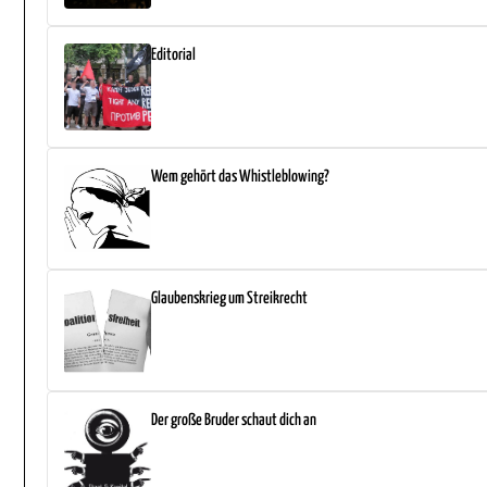
Editorial
Wem gehört das Whistleblowing?
Glaubenskrieg um Streikrecht
Der große Bruder schaut dich an