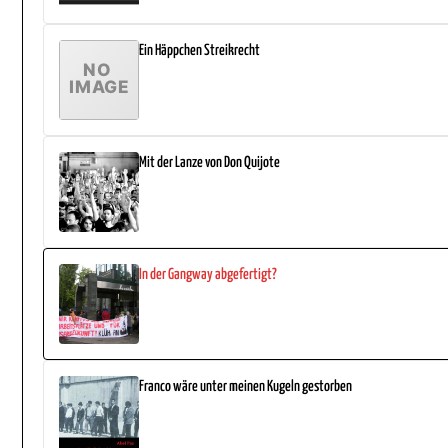
Ein Häppchen Streikrecht
Mit der Lanze von Don Quijote
In der Gangway abgefertigt?
Franco wäre unter meinen Kugeln gestorben