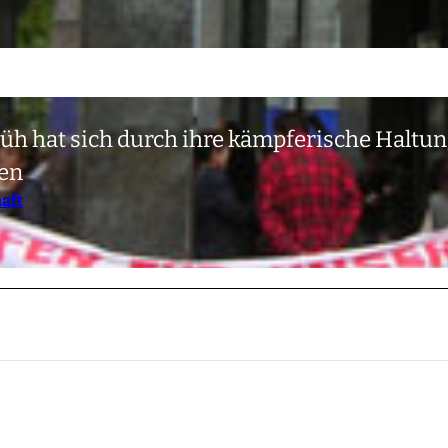
lüh hat sich durch ihre kämpferische Haltu
den
haft