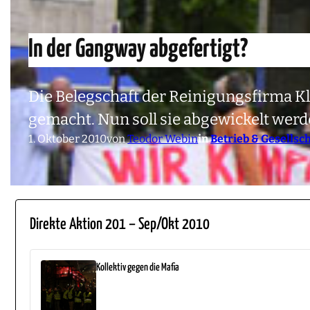
In der Gangway abgefertigt?
Die Belegschaft der Reinigungsfirma K
gemacht. Nun soll sie abgewickelt wer
1. Oktober 2010
von
Teodor Webin
in
Betrieb & Gesellsc
Direkte Aktion 201 – Sep/Okt 2010
Kollektiv gegen die Mafia