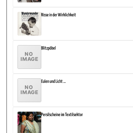
Risse in der Wirklichkeit
Blitzpöbel
Eulen und Licht …
Persilscheine im Textilsektor