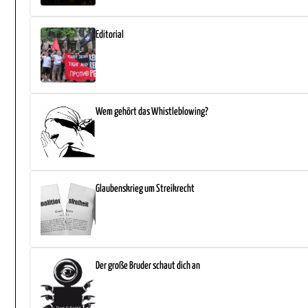
Editorial
Wem gehört das Whistleblowing?
Glaubenskrieg um Streikrecht
Der große Bruder schaut dich an