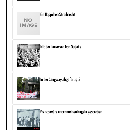
Ein Häppchen Streikrecht
Mit der Lanze von Don Quijote
In der Gangway abgefertigt?
Franco wäre unter meinen Kugeln gestorben