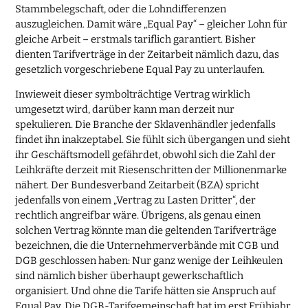
Stammbelegschaft, oder die Lohndifferenzen
auszugleichen. Damit wäre „Equal Pay“ – gleicher Lohn für
gleiche Arbeit – erstmals tariflich garantiert. Bisher
dienten Tarifverträge in der Zeitarbeit nämlich dazu, das
gesetzlich vorgeschriebene Equal Pay zu unterlaufen.
Inwieweit dieser symbolträchtige Vertrag wirklich
umgesetzt wird, darüber kann man derzeit nur
spekulieren. Die Branche der Sklavenhändler jedenfalls
findet ihn inakzeptabel. Sie fühlt sich übergangen und sieht
ihr Geschäftsmodell gefährdet, obwohl sich die Zahl der
Leihkräfte derzeit mit Riesenschritten der Millionenmarke
nähert. Der Bundesverband Zeitarbeit (BZA) spricht
jedenfalls von einem „Vertrag zu Lasten Dritter“, der
rechtlich angreifbar wäre. Übrigens, als genau einen
solchen Vertrag könnte man die geltenden Tarifverträge
bezeichnen, die die Unternehmerverbände mit CGB und
DGB geschlossen haben: Nur ganz wenige der Leihkeulen
sind nämlich bisher überhaupt gewerkschaftlich
organisiert. Und ohne die Tarife hätten sie Anspruch auf
Equal Pay. Die DGB-Tarifgemeinschaft hat im erst Frühjahr