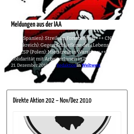
Meldungen aus der IAA
CNT (Spanien): Streik im Forstbereich +++ CNT
(Frankreich): Gegen Schließung der „Lebensfarm“
+++ ZSP (Polen): Mietstreik in Warschau +++ IAA:
Solidarität mit ArbeiterInnen in Peru
21. Dezember 2010
von
Redaktion
in
Weltweit
Direkte Aktion 202 – Nov/Dez 2010