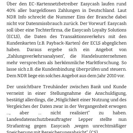
Über den EC-Kartennetzbetreiber Easycash laufen rund
40% aller bargeldlosen Zahlungen in Deutschland. Laut
NDR Info schreckt die Nummer Eins der Branche dabei
nicht vor Datenmissbrauch zurück. Der Vorwurf: Easycash
soll über eine Tochterfirma, die Easycash Loyalty Solutions
(ECLS), die Daten des Transaktionsverkehrs mit den
Kundenkarten (z.B. Payback-Karten) der ECLS abgeglichen
haben. Daraus ergebe sich ein Angebot von
„Zahlungsverkehrsanalysen“, die Handelsunternehmen
mehr versprechen als herkömmliche Marktforschung. So
lasse sich z.B. die Kundenbindung überprüfen und steuern.
Dem NDR liege ein solches Angebot aus dem Jahr 2010 vor.
Der unsichtbare Treuhänder zwischen Bank und Kunde
verneint in einer Stellungnahme die Anschuldigung,
bestätigt allerdings, die „Möglichkeit einer Nutzung und des
Vergleiches der Daten zwar in der Vergangenheit erwogen
…, aber … nicht realisiert“ zu haben.
Landesdatenschutzbeauftragter Lepper stellte nun
Strafantrag gegen Easycash „wegen unrechtmäßiger
Speicherung mit Bereicherungsabsicht“. (CS)