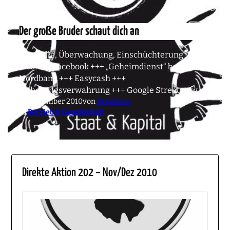
Der große Bruder schaut dich an
Kontrolle, Überwachung, Einschüchterung –
diesmal: Facebook +++ „Geheimdienst“ bei HSH-
Nordbank +++ Easycash +++
Sicherungsverwahrung +++ Google Streetview
16. Dezember 2010
von
Redaktion
in
Betrieb & Gesellschaft
Direkte Aktion 202 – Nov/Dez 2010