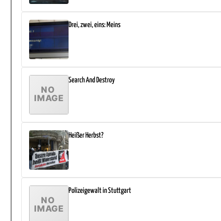
Drei, zwei, eins: Meins
Search And Destroy
Heißer Herbst?
Polizeigewalt in Stuttgart