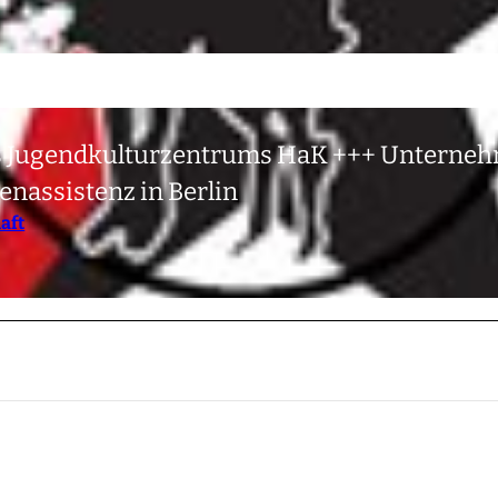
des Jugendkulturzentrums HaK +++ Unterne
nassistenz in Berlin
aft