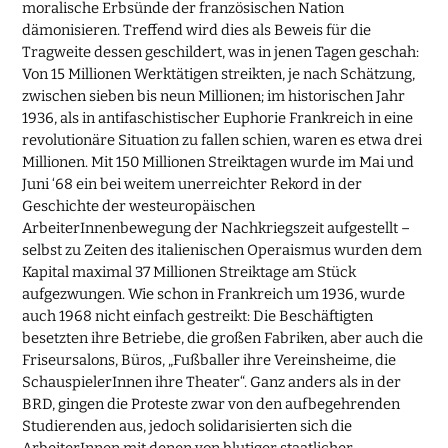
moralische Erbsünde der französischen Nation
dämonisieren. Treffend wird dies als Beweis für die
Tragweite dessen geschildert, was in jenen Tagen geschah:
Von 15 Millionen Werktätigen streikten, je nach Schätzung,
zwischen sieben bis neun Millionen; im historischen Jahr
1936, als in antifaschistischer Euphorie Frankreich in eine
revolutionäre Situation zu fallen schien, waren es etwa drei
Millionen. Mit 150 Millionen Streiktagen wurde im Mai und
Juni ‘68 ein bei weitem unerreichter Rekord in der
Geschichte der westeuropäischen
ArbeiterInnenbewegung der Nachkriegszeit aufgestellt –
selbst zu Zeiten des italienischen Operaismus wurden dem
Kapital maximal 37 Millionen Streiktage am Stück
aufgezwungen. Wie schon in Frankreich um 1936, wurde
auch 1968 nicht einfach gestreikt: Die Beschäftigten
besetzten ihre Betriebe, die großen Fabriken, aber auch die
Friseursalons, Büros, „Fußballer ihre Vereinsheime, die
SchauspielerInnen ihre Theater“. Ganz anders als in der
BRD, gingen die Proteste zwar von den aufbegehrenden
Studierenden aus, jedoch solidarisierten sich die