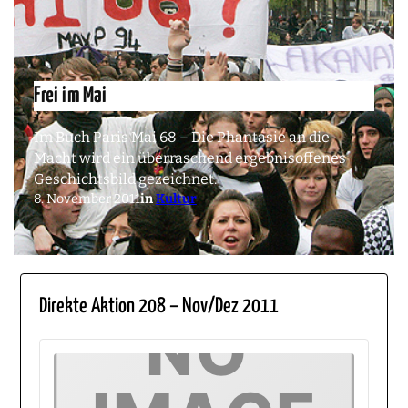
Frei im Mai
Im Buch Paris Mai 68 – Die Phantasie an die
Macht wird ein überraschend ergebnisoffenes
Geschichtsbild gezeichnet.
8. November 2011
in
Kultur
Direkte Aktion 208 – Nov/Dez 2011