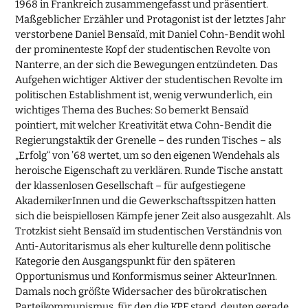
1968 in Frankreich zusammengefasst und präsentiert.
Maßgeblicher Erzähler und Protagonist ist der letztes Jahr
verstorbene Daniel Bensaïd, mit Daniel Cohn-Bendit wohl
der prominenteste Kopf der studentischen Revolte von
Nanterre, an der sich die Bewegungen entzündeten. Das
Aufgehen wichtiger Aktiver der studentischen Revolte im
politischen Establishment ist, wenig verwunderlich, ein
wichtiges Thema des Buches: So bemerkt Bensaïd
pointiert, mit welcher Kreativität etwa Cohn-Bendit die
Regierungstaktik der Grenelle – des runden Tisches – als
„Erfolg“ von ’68 wertet, um so den eigenen Wendehals als
heroische Eigenschaft zu verklären. Runde Tische anstatt
der klassenlosen Gesellschaft – für aufgestiegene
AkademikerInnen und die Gewerkschaftsspitzen hatten
sich die beispiellosen Kämpfe jener Zeit also ausgezahlt. Als
Trotzkist sieht Bensaïd im studentischen Verständnis von
Anti-Autoritarismus als eher kulturelle denn politische
Kategorie den Ausgangspunkt für den späteren
Opportunismus und Konformismus seiner AkteurInnen.
Damals noch größte Widersacher des bürokratischen
Parteikommunismus, für den die KPF stand, deuten gerade