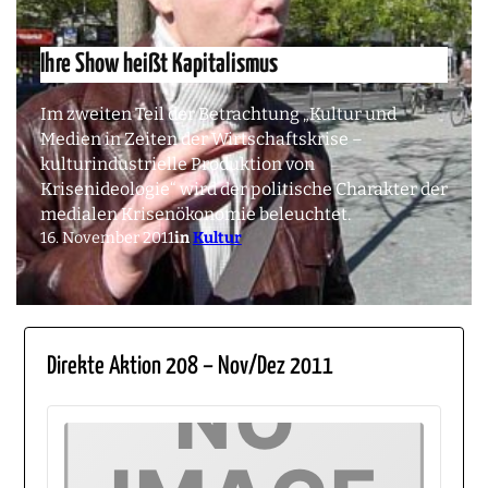
Ihre Show heißt Kapitalismus
Im zweiten Teil der Betrachtung „Kultur und
Medien in Zeiten der Wirtschaftskrise –
kulturindustrielle Produktion von
Krisenideologie“ wird der politische Charakter der
medialen Krisenökonomie beleuchtet.
16. November 2011
in
Kultur
Direkte Aktion 208 – Nov/Dez 2011