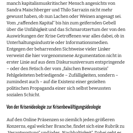
manch kapitalismuskritischer Mensch angesichts von
Sandra Maischberger und Thilo Sarrazin nicht mehr
gewusst haben, ob nun Lachen oder Weinen angesagt sei.
Vom „raffenden Kapital“ bis hin zum geifernden Gebell
über die Unfähigkeit und das Schmarotzertum der von den
Auswirkungen der Krise Getroffenen war alles dabei, ob in
Unterhaltungsindustrie oder Informationsmedien.
Entgegen der beharrenden Sichtweise vieler Linker
verweist die hier vorgenommene Argumentation nicht in
erster Linie auf aus dem Diskursuniversum entspringende
– oder den Fetisch der vom „falschen Bewusstsein“
Fehlgeleiteten befriedigende – Zufälligkeiten, sondern –
zumindest auch – auf die Existenz einer gezielten
politischen Propaganda einer sich selbst bewussten
sozialen Schicht.
Von der Krisenideologie zur Krisenbewältigungsideologie
Auf den Online Präsenzen so ziemlich jeden größeren
Konzerns, egal welcher Branche, findet sich eine Rubrik zu
„Verantwortung“ und/oder „Nachhaltigkeit“. Dabei geht es