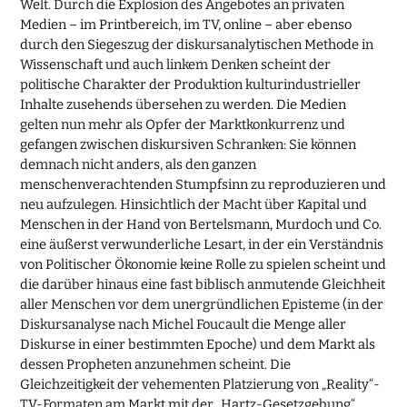
Welt. Durch die Explosion des Angebotes an privaten
Medien – im Printbereich, im TV, online – aber ebenso
durch den Siegeszug der diskursanalytischen Methode in
Wissenschaft und auch linkem Denken scheint der
politische Charakter der Produktion kulturindustrieller
Inhalte zusehends übersehen zu werden. Die Medien
gelten nun mehr als Opfer der Marktkonkurrenz und
gefangen zwischen diskursiven Schranken: Sie können
demnach nicht anders, als den ganzen
menschenverachtenden Stumpfsinn zu reproduzieren und
neu aufzulegen. Hinsichtlich der Macht über Kapital und
Menschen in der Hand von Bertelsmann, Murdoch und Co.
eine äußerst verwunderliche Lesart, in der ein Verständnis
von Politischer Ökonomie keine Rolle zu spielen scheint und
die darüber hinaus eine fast biblisch anmutende Gleichheit
aller Menschen vor dem unergründlichen Episteme (in der
Diskursanalyse nach Michel Foucault die Menge aller
Diskurse in einer bestimmten Epoche) und dem Markt als
dessen Propheten anzunehmen scheint. Die
Gleichzeitigkeit der vehementen Platzierung von „Reality“-
TV-Formaten am Markt mit der „Hartz-Gesetzgebung“