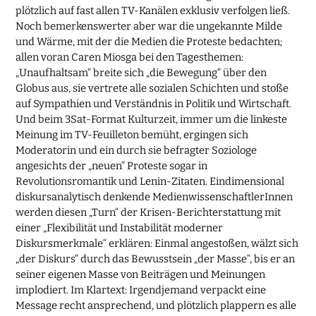
plötzlich auf fast allen TV-Kanälen exklusiv verfolgen ließ.
Noch bemerkenswerter aber war die ungekannte Milde
und Wärme, mit der die Medien die Proteste bedachten;
allen voran Caren Miosga bei den Tagesthemen:
„Unaufhaltsam“ breite sich „die Bewegung“ über den
Globus aus, sie vertrete alle sozialen Schichten und stoße
auf Sympathien und Verständnis in Politik und Wirtschaft.
Und beim 3Sat-Format Kulturzeit, immer um die linkeste
Meinung im TV-Feuilleton bemüht, ergingen sich
Moderatorin und ein durch sie befragter Soziologe
angesichts der „neuen“ Proteste sogar in
Revolutionsromantik und Lenin-Zitaten. Eindimensional
diskursanalytisch denkende MedienwissenschaftlerInnen
werden diesen „Turn“ der Krisen-Berichterstattung mit
einer „Flexibilität und Instabilität moderner
Diskursmerkmale“ erklären: Einmal angestoßen, wälzt sich
„der Diskurs“ durch das Bewusstsein „der Masse“, bis er an
seiner eigenen Masse von Beiträgen und Meinungen
implodiert. Im Klartext: Irgendjemand verpackt eine
Message recht ansprechend, und plötzlich plappern es alle