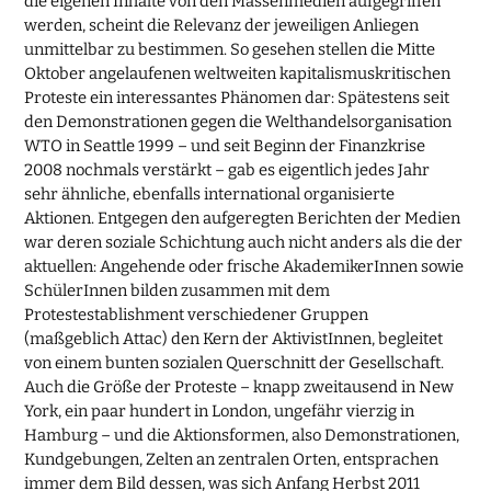
die eigenen Inhalte von den Massenmedien aufgegriffen
werden, scheint die Relevanz der jeweiligen Anliegen
unmittelbar zu bestimmen. So gesehen stellen die Mitte
Oktober angelaufenen weltweiten kapitalismuskritischen
Proteste ein interessantes Phänomen dar: Spätestens seit
den Demonstrationen gegen die Welthandelsorganisation
WTO in Seattle 1999 – und seit Beginn der Finanzkrise
2008 nochmals verstärkt – gab es eigentlich jedes Jahr
sehr ähnliche, ebenfalls international organisierte
Aktionen. Entgegen den aufgeregten Berichten der Medien
war deren soziale Schichtung auch nicht anders als die der
aktuellen: Angehende oder frische AkademikerInnen sowie
SchülerInnen bilden zusammen mit dem
Protestestablishment verschiedener Gruppen
(maßgeblich Attac) den Kern der AktivistInnen, begleitet
von einem bunten sozialen Querschnitt der Gesellschaft.
Auch die Größe der Proteste – knapp zweitausend in New
York, ein paar hundert in London, ungefähr vierzig in
Hamburg – und die Aktionsformen, also Demonstrationen,
Kundgebungen, Zelten an zentralen Orten, entsprachen
immer dem Bild dessen, was sich Anfang Herbst 2011