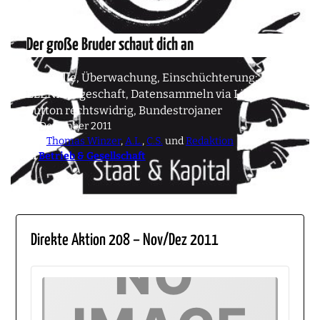
Der große Bruder schaut dich an
Kontrolle, Überwachung, Einschüchterung:
ELENA abgeschaft, Datensammeln via Like-
Button rechtswidrig, Bundestrojaner
17. Dezember 2011
von
Thomas Winzer
,
A.L.
,
C.S.
und
Redaktion
in
Betrieb & Gesellschaft
Direkte Aktion 208 – Nov/Dez 2011