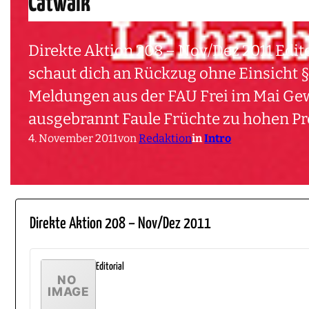
Catwalk
Direkte Aktion 208 – Nov/Dez 2011 Edit
schaut dich an Rückzug ohne Einsicht
Meldungen aus der FAU Frei im Mai Gew
ausgebrannt Faule Früchte zu hohen P
4. November 2011
von
Redaktion
in
Intro
Direkte Aktion 208 – Nov/Dez 2011
Editorial