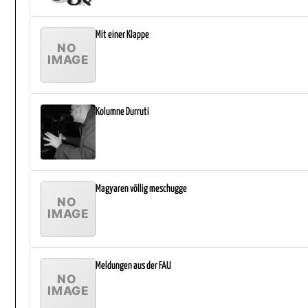
Mit einer Klappe
Kolumne Durruti
Magyaren völlig meschugge
Meldungen aus der FAU