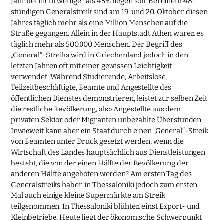
Jahr bei nicht weniger als 45% liegen soll. Bei einem 48-
stündigen Generalstreik sind am 19. und 20. Oktober diesen
Jahres täglich mehr als eine Million Menschen auf die
Straße gegangen. Allein in der Hauptstadt Athen waren es
täglich mehr als 500.000 Menschen. Der Begriff des
„General“-Streiks wird in Griechenland jedoch in den
letzten Jahren oft mit einer gewissen Leichtigkeit
verwendet. Während Studierende, Arbeitslose,
Teilzeitbeschäftigte, Beamte und Angestellte des
öffentlichen Dienstes demonstrieren, leistet zur selben Zeit
die restliche Bevölkerung, also Angestellte aus dem
privaten Sektor oder Migranten unbezahlte Überstunden.
Inwieweit kann aber ein Staat durch einen „General“-Streik
von Beamten unter Druck gesetzt werden, wenn die
Wirtschaft des Landes hauptsächlich aus Dienstleistungen
besteht, die von der einen Hälfte der Bevölkerung der
anderen Hälfte angeboten werden? Am ersten Tag des
Generalstreiks haben in Thessaloniki jedoch zum ersten
Mal auch einige kleine Supermärkte am Streik
teilgenommen. In Thessaloniki blühten einst Export- und
Kleinbetriebe. Heute liegt der ökonomische Schwerpunkt