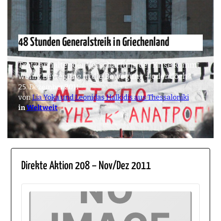
48 Stunden Generalstreik in Griechenland
Trotz anhaltender Verschärfung der Krise kommt
wenig Bewegung in die Bewegung – oder doch?
25. Dezember 2011
von
Lia Yoka und Leonidas Halkidis aus Thessaloniki
in
Weltweit
Direkte Aktion 208 – Nov/Dez 2011