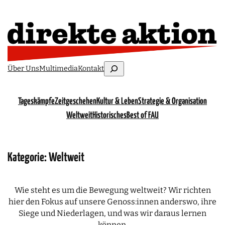
Suchen
Über Uns
Multimedia
Kontakt
Tageskämpfe
Zeitgeschehen
Kultur & Leben
Strategie & Organisation
Weltweit
Historisches
Best of FAU
Kategorie:
Weltweit
Wie steht es um die Bewegung weltweit? Wir richten
hier den Fokus auf unsere Genoss:innen anderswo, ihre
Siege und Niederlagen, und was wir daraus lernen
können.