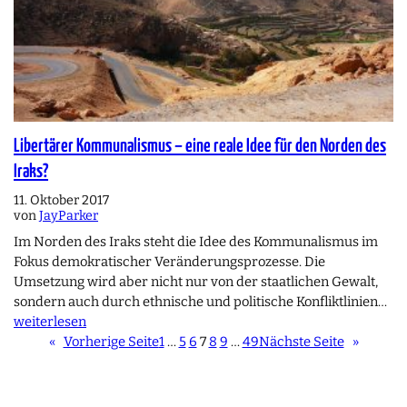
Libertärer Kommunalismus – eine reale Idee für den Norden des
Iraks?
11. Oktober 2017
von
JayParker
Im Norden des Iraks steht die Idee des Kommunalismus im
Fokus demokratischer Veränderungsprozesse. Die
Umsetzung wird aber nicht nur von der staatlichen Gewalt,
sondern auch durch ethnische und politische Konfliktlinien…
weiterlesen
«
Vorherige Seite
1
…
5
6
7
8
9
…
49
Nächste Seite
»