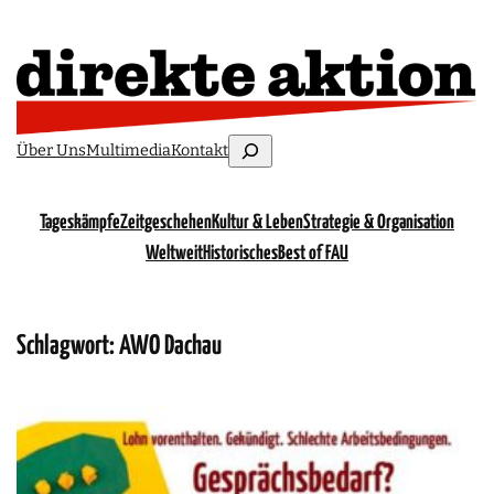
Suchen
Über Uns
Multimedia
Kontakt
Tageskämpfe
Zeitgeschehen
Kultur & Leben
Strategie & Organisation
Weltweit
Historisches
Best of FAU
Schlagwort:
AWO Dachau