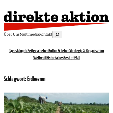
Suchen
Über Uns
Multimedia
Kontakt
Tageskämpfe
Zeitgeschehen
Kultur & Leben
Strategie & Organisation
Weltweit
Historisches
Best of FAU
Schlagwort:
Erdbeeren