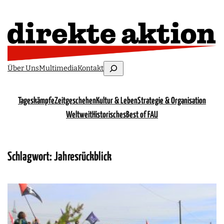
Suchen
Über Uns
Multimedia
Kontakt
Tageskämpfe
Zeitgeschehen
Kultur & Leben
Strategie & Organisation
Weltweit
Historisches
Best of FAU
Schlagwort:
Jahresrückblick