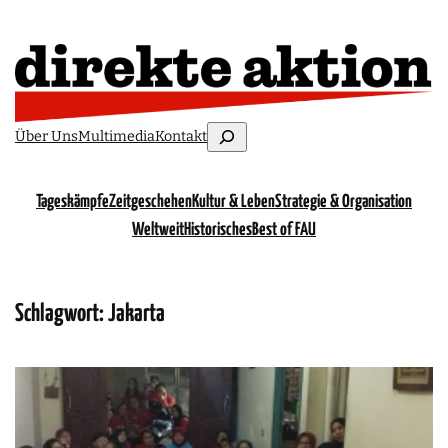
Suchen
Über Uns
Multimedia
Kontakt
Tageskämpfe
Zeitgeschehen
Kultur & Leben
Strategie & Organisation
Weltweit
Historisches
Best of FAU
Schlagwort:
Jakarta