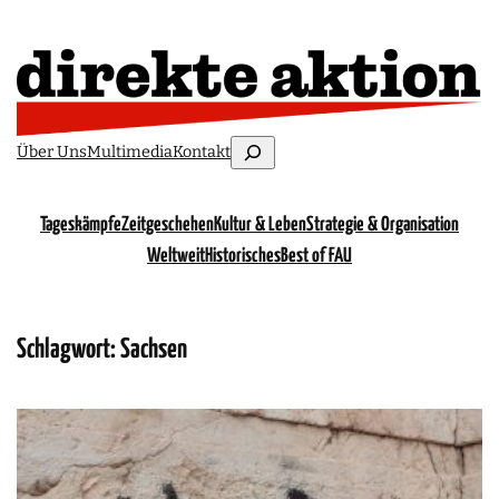
Suchen
Über Uns
Multimedia
Kontakt
Tageskämpfe
Zeitgeschehen
Kultur & Leben
Strategie & Organisation
Weltweit
Historisches
Best of FAU
Schlagwort:
Sachsen