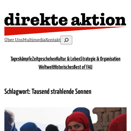
Suchen
Über Uns
Multimedia
Kontakt
Tageskämpfe
Zeitgeschehen
Kultur & Leben
Strategie & Organisation
Weltweit
Historisches
Best of FAU
Schlagwort:
Tausend strahlende Sonnen