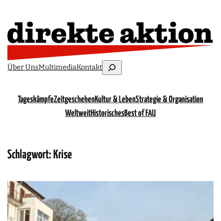
Suchen
Über Uns
Multimedia
Kontakt
Tageskämpfe
Zeitgeschehen
Kultur & Leben
Strategie & Organisation
Weltweit
Historisches
Best of FAU
Schlagwort:
Krise