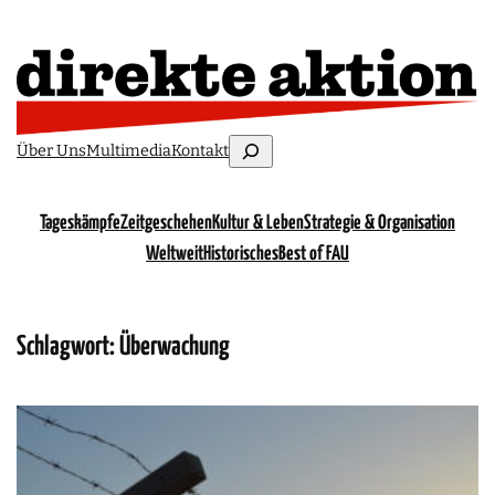
Suchen
Über Uns
Multimedia
Kontakt
Tageskämpfe
Zeitgeschehen
Kultur & Leben
Strategie & Organisation
Weltweit
Historisches
Best of FAU
Schlagwort:
Überwachung